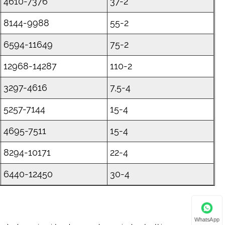
4610-7376
37-2
8144-9988
55-2
6594-11649
75-2
12968-14287
110-2
3297-4616
7,5-4
5257-7144
15-4
4695-7511
15-4
8294-10171
22-4
6440-12450
30-4
WhatsApp