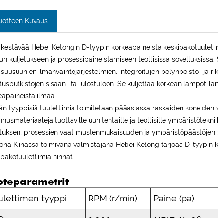
uotteen Kuvaus
 kestävää Hebei Ketongin D-tyypin korkeapaineista keskipakotuuletint
un kuljetukseen ja prosessipaineistamiseen teollisissa sovelluksissa. 
lisuusuunien ilmanvaihtojärjestelmien, integroitujen pölynpoisto- ja r
etusputkistojen sisään- tai ulostuloon. Se kuljettaa korkean lämpötil
eapaineista ilmaa.
n tyyppisiä tuulettimia toimitetaan pääasiassa raskaiden koneiden valmi
nnusmateriaaleja tuottaville uunitehtaille ja teollisille ympäristötekn
etuksen, prosessien vaatimustenmukaisuuden ja ympäristöpäästöjen sta
ena Kiinassa toimivana valmistajana Hebei Ketong tarjoaa D-tyypin ko
ipakotuulettimia hinnat.
oteparametrit
ulettimen tyyppi
RPM (r/min)
Paine (pa)