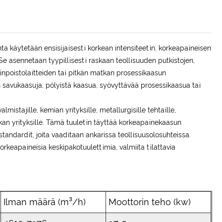
a käytetään ensisijaisesti korkean intensiteetin, korkeapaineisen
Se asennetaan tyypillisesti raskaan teollisuuden putkistojen,
ikinpoistolaitteiden tai pitkän matkan prosessikaasun
an savukaasuja, pölyistä kaasua, syövyttävää prosessikaasua tai
stajille, kemian yrityksille, metallurgisille tehtaille,
iikan yrityksille. Tämä tuuletin täyttää korkeapainekaasun
ndardit, joita vaaditaan ankarissa teollisuusolosuhteissa.
rkeapaineisia keskipakotuulettimia, valmiita tilattavia
Ilman määrä (m³/h)
Moottorin teho (kw)