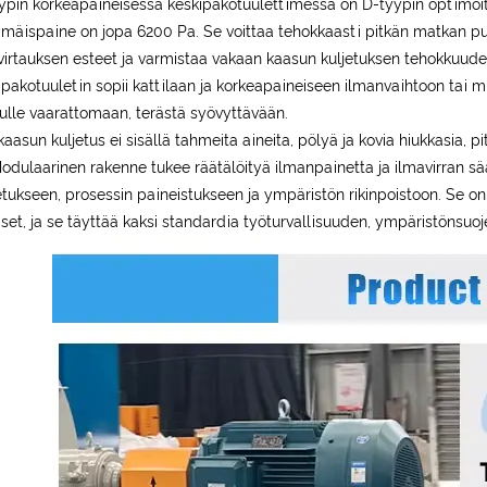
ypin korkeapaineisessa keskipakotuulettimessa on D-tyypin optimoit
mäispaine on jopa 6200 Pa. Se voittaa tehokkaasti pitkän matkan put
virtauksen esteet ja varmistaa vakaan kaasun kuljetuksen tehokkuude
ipakotuuletin sopii kattilaan ja korkeapaineiseen ilmanvaihtoon tai
ulle vaarattomaan, terästä syövyttävään.
aasun kuljetus ei sisällä tahmeita aineita, pölyä ja kovia hiukkasia,
Modulaarinen rakenne tukee räätälöityä ilmanpainetta ja ilmavirran sää
etukseen, prosessin paineistukseen ja ympäristön rikinpoistoon. Se on
iset, ja se täyttää kaksi standardia työturvallisuuden, ympäristönsuoj