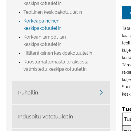
keskipakotuuletin
Teollinen keskipakotuuletin
T
Korkeapaineinen
keskipakotuuletin
Tätä
kaas
Korkean lämpötilan
teol
keskipakotuuletin
kulj
Hiiliteräksinen keskipakotuuletin
kork
Ruostumattomasta teräksestä
Tämä
valmistettu keskipakotuuletin
rake
kulj
Suur

Puhallin
kesk
Tu
Indusoitu vetotuuletin
Tu