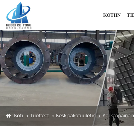
KOTIIN
TI
Koti
Tuotteet
Keskipakotuuletin
Korkeapainein