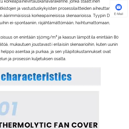
u korkeapainevirtauskanavarakenne, jonka staattinen
kistojen ja vastustuskykyisten prosessilaitteiden aiheuttamat
E-Mail
n äärimmäisissä korkeapaineisissa skenaarioissa. Tyypin D
 muihin ei-spontaaniin, räjähtämättömään, haihtumattomaan,
 pitoisuus on enintään 150mg/m³ ja kaasun lämpötila enintään 80
töä, mukautuen joustavasti erilaisiin skenaarioihin, kuten uunin
 helppo asentaa ja purkaa, ja sen ylläpitokustannukset ovat
elun ja prosessin kuljetuksen osalta.