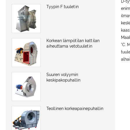
D-ty
Tyypin F tuuletin
enim
ilma
kesk
kaas
Maak
Korkean lämpötilan kattilan
°C. 
aiheuttama vetotuuletin
tuul
alha
Suuren volyymin
keskipakopuhallin
Teollinen korkeapainepuhallin