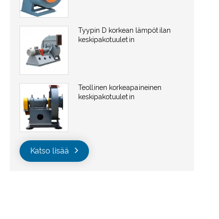
Tyypin D korkean lämpötilan
keskipakotuuletin
Teollinen korkeapaineinen
keskipakotuuletin
Katso lisää