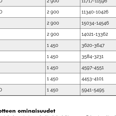
1D
2 900
11717-11596
1D
2 900
11340-10426
D
2 900
15034-14546
D
2 900
14021-13362
D
1 450
3620-3647
D
1 450
3584-3231
D
1 450
4597-4551
D
1 450
4453-4101
D
1 450
5941-5495
otteen ominaisuudet