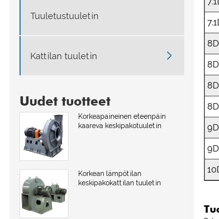
7.
Tuuletustuuletin
7.
8

Kattilan tuuletin
8
8
Uudet tuotteet
8
Korkeapaineinen eteenpäin
kaareva keskipakotuuletin
9
9
10
Korkean lämpötilan
keskipakokattilan tuuletin
Tu