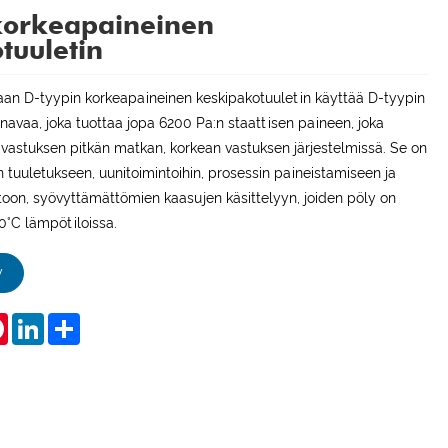
korkeapaineinen
tuuletin
aan D-tyypin korkeapaineinen keskipakotuuletin käyttää D-tyypin
navaa, joka tuottaa jopa 6200 Pa:n staattisen paineen, joka
i vastuksen pitkän matkan, korkean vastuksen järjestelmissä. Se on
an tuuletukseen, uunitoimintoihin, prosessin paineistamiseen ja
toon, syövyttämättömien kaasujen käsittelyyn, joiden pöly on
0°C lämpötiloissa.
y
tsApp
Pinterest
LinkedIn
Share