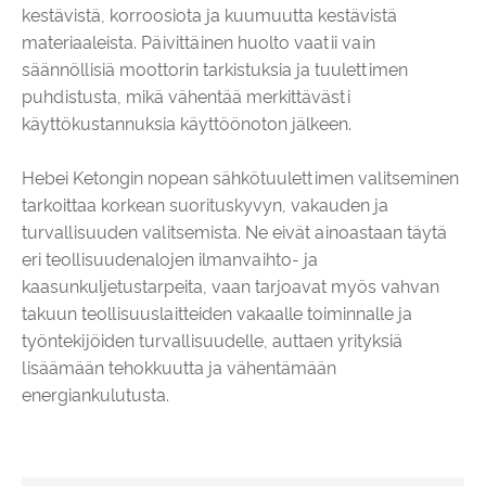
kestävistä, korroosiota ja kuumuutta kestävistä
materiaaleista. Päivittäinen huolto vaatii vain
säännöllisiä moottorin tarkistuksia ja tuulettimen
puhdistusta, mikä vähentää merkittävästi
käyttökustannuksia käyttöönoton jälkeen.
Hebei Ketongin nopean sähkötuulettimen valitseminen
tarkoittaa korkean suorituskyvyn, vakauden ja
turvallisuuden valitsemista. Ne eivät ainoastaan ​​täytä
eri teollisuudenalojen ilmanvaihto- ja
kaasunkuljetustarpeita, vaan tarjoavat myös vahvan
takuun teollisuuslaitteiden vakaalle toiminnalle ja
työntekijöiden turvallisuudelle, auttaen yrityksiä
lisäämään tehokkuutta ja vähentämään
energiankulutusta.