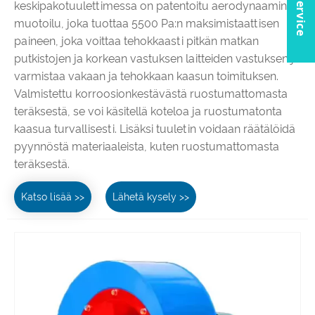
keskipakotuulettimessa on patentoitu aerodynaaminen
muotoilu, joka tuottaa 5500 Pa:n maksimistaattisen
paineen, joka voittaa tehokkaasti pitkän matkan
putkistojen ja korkean vastuksen laitteiden vastuksen ja
varmistaa vakaan ja tehokkaan kaasun toimituksen.
Valmistettu korroosionkestävästä ruostumattomasta
teräksestä, se voi käsitellä koteloa ja ruostumatonta
kaasua turvallisesti. Lisäksi tuuletin voidaan räätälöidä
pyynnöstä materiaaleista, kuten ruostumattomasta
teräksestä.
Katso lisää >>
Lähetä kysely >>