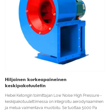
Hiljainen korkeapaineinen
keskipakotuuletin
Hebei Ketongin toimittajan Low Noise High Pressure -
keskipakotuulettimessa on integroitu aerodynaaminen
ja melua vaimentava muotoilu. Se tuottaa 5000 Pa