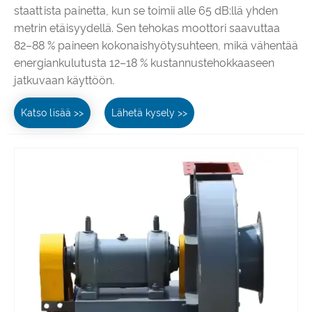
staattista painetta, kun se toimii alle 65 dB:llä yhden
metrin etäisyydellä. Sen tehokas moottori saavuttaa
82–88 % paineen kokonaishyötysuhteen, mikä vähentää
energiankulutusta 12–18 % kustannustehokkaaseen
jatkuvaan käyttöön.
Katso lisää >>
Lähetä kysely >>