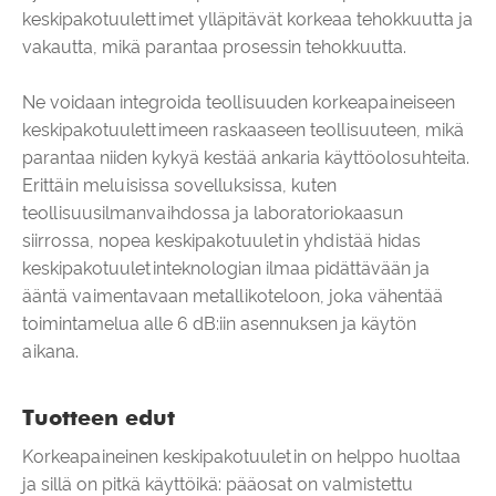
keskipakotuulettimet ylläpitävät korkeaa tehokkuutta ja
vakautta, mikä parantaa prosessin tehokkuutta.
Ne voidaan integroida teollisuuden korkeapaineiseen
keskipakotuulettimeen raskaaseen teollisuuteen, mikä
parantaa niiden kykyä kestää ankaria käyttöolosuhteita.
Erittäin meluisissa sovelluksissa, kuten
teollisuusilmanvaihdossa ja laboratoriokaasun
siirrossa, nopea keskipakotuuletin yhdistää hidas
keskipakotuuletinteknologian ilmaa pidättävään ja
ääntä vaimentavaan metallikoteloon, joka vähentää
toimintamelua alle 6 dB:iin asennuksen ja käytön
aikana.
Tuotteen edut
Korkeapaineinen keskipakotuuletin on helppo huoltaa
ja sillä on pitkä käyttöikä: pääosat on valmistettu