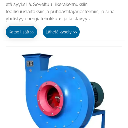
etäisyyksillä. Soveltuu liikerakennuksiin,
teollisuuslaitoksiin ja puhdastilajärjestelmiin, ja siinä
yhdistyy energiatehokkuus ja kestävyys.
Katso lisää >>
Lähetä kysely >>