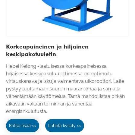
Korkeapaineinen ja hiljainen
keskipakotuuletin
Hebei Ketong -laatuisessa korkeapaineisessa
hiljaisessa keskipakotuulettimessa on optimoitu
virtauskanava ja iskuja vaimentava ulkoroottori. Laite
pystyy tuottamaan suuren määrän ilmaa ja samalla
vähentämään käyttömelua. Tämä mahdollistaa pitkän
aikavälin vakaan toiminnan ja vähentää
energiankulutusta.
Katso lisää >>
Lähetä kysely >>