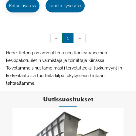
Katso lisää >>
Lähetä kysely >>
«
1
»
Hebei Ketong on ammattimainen Korkeapaineinen
keskipakotuuletin valmistaja ja toimittaja Kiinassa.
Toivotamme sinut lämpimästi tervetulleeksi tukkumyyntiin
korkealaatuisia tuotteita kilpailukykyiseen hintaan
tehtaaltamme.
Uutissuositukset
Yleiset A-tyypin keskipakotuulettimen
ongelmat ja niiden estäminen