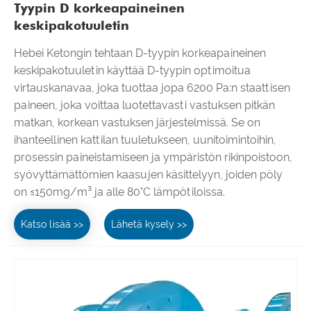
Tyypin D korkeapaineinen
keskipakotuuletin
Hebei Ketongin tehtaan D-tyypin korkeapaineinen
keskipakotuuletin käyttää D-tyypin optimoitua
virtauskanavaa, joka tuottaa jopa 6200 Pa:n staattisen
paineen, joka voittaa luotettavasti vastuksen pitkän
matkan, korkean vastuksen järjestelmissä. Se on
ihanteellinen kattilan tuuletukseen, uunitoimintoihin,
prosessin paineistamiseen ja ympäristön rikinpoistoon,
syövyttämättömien kaasujen käsittelyyn, joiden pöly
on ≤150mg/m³ ja alle 80°C lämpötiloissa.
Katso lisää >>
Lähetä kysely >>