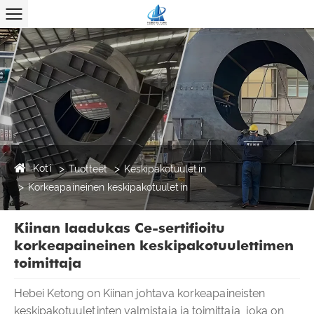
Koti
Tuotteet
Keskipakotuuletin
Korkeapaineinen keskipakotuuletin
Kiinan laadukas Ce-sertifioitu
korkeapaineinen keskipakotuulettimen
toimittaja
Hebei Ketong on Kiinan johtava korkeapaineisten
keskipakotuuletinten valmistaja ja toimittaja, joka on