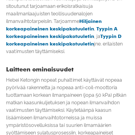
sitoutunut tarjoamaan erikoisratkaisuja
maailmanlaajuisten teollisuudenalojen
ilmanvaihtotarpeisiin. Tarjoamme
Hiljainen
korkeapaineinen keskipakotuuletin
,
Tyypin A
korkeapaineinen keskipakotuuletin
, ja
Tyypin D
korkeapaineinen keskipakotuuletin
jne. erilaisten
vaatimusten täyttämiseksi.
Laitteen ominaisuudet
Hebei Ketongin nopeat puhaltimet käyttävät nopeaa
pyörivää rakennetta ja nopeaa anti-coil-moottoria
tuottamaan korkean ilmanpaineen (jopa 50 kPa) pitkän
matkan kaasunkuljetuksen ja nopean ilmanvaihdon
vaatimusten täyttämiseksi. Käytetäänpä kaasun
lisäämiseen ilmanvaihtotorneissa ja muissa
ympäristösovelluksissa tai suurien ilmamäärien
syöttämiseen sulatusprosessiin, korkeapaineiset