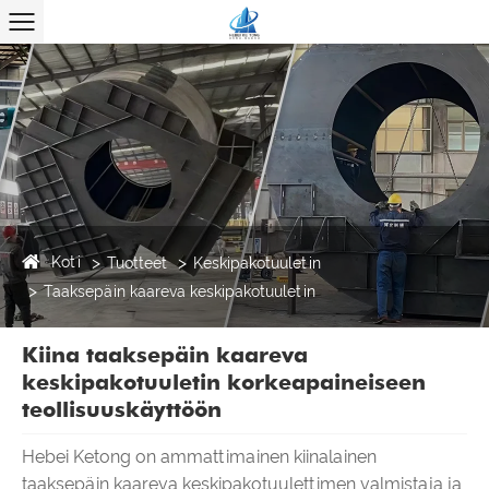
Koti
Tuotteet
Keskipakotuuletin
Taaksepäin kaareva keskipakotuuletin
Kiina taaksepäin kaareva
keskipakotuuletin korkeapaineiseen
teollisuuskäyttöön
Hebei Ketong on ammattimainen kiinalainen
taaksepäin kaareva keskipakotuulettimen valmistaja ja