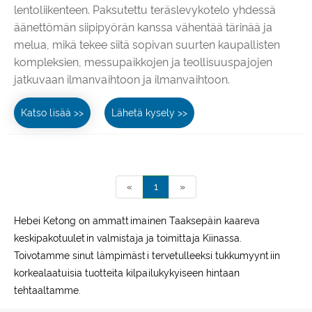
lentoliikenteen. Paksutettu teräslevykotelo yhdessä
äänettömän siipipyörän kanssa vähentää tärinää ja
melua, mikä tekee siitä sopivan suurten kaupallisten
kompleksien, messupaikkojen ja teollisuuspajojen
jatkuvaan ilmanvaihtoon ja ilmanvaihtoon.
Katso lisää >>
Lähetä kysely >>
«
1
»
Hebei Ketong on ammattimainen Taaksepäin kaareva
keskipakotuuletin valmistaja ja toimittaja Kiinassa.
Toivotamme sinut lämpimästi tervetulleeksi tukkumyyntiin
korkealaatuisia tuotteita kilpailukykyiseen hintaan
tehtaaltamme.