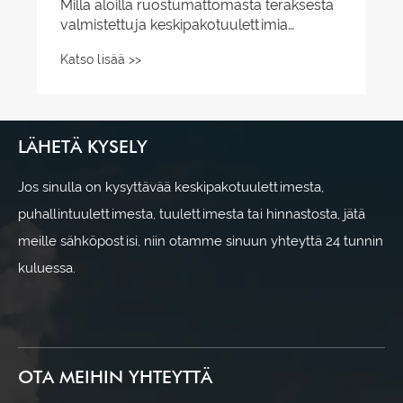
Millä aloilla ruostumattomasta teräksestä
valmistettuja keskipakotuulettimia
käytetään?
Katso lisää >>
LÄHETÄ KYSELY
Jos sinulla on kysyttävää keskipakotuulettimesta,
puhallintuulettimesta, tuulettimesta tai hinnastosta, jätä
meille sähköpostisi, niin otamme sinuun yhteyttä 24 tunnin
kuluessa.
OTA MEIHIN YHTEYTTÄ