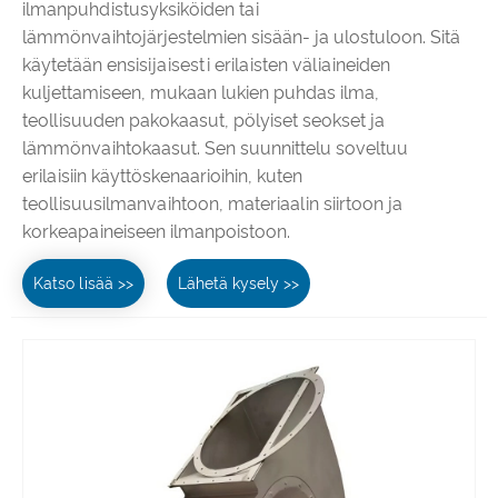
ilmanpuhdistusyksiköiden tai
lämmönvaihtojärjestelmien sisään- ja ulostuloon. Sitä
käytetään ensisijaisesti erilaisten väliaineiden
kuljettamiseen, mukaan lukien puhdas ilma,
teollisuuden pakokaasut, pölyiset seokset ja
lämmönvaihtokaasut. Sen suunnittelu soveltuu
erilaisiin käyttöskenaarioihin, kuten
teollisuusilmanvaihtoon, materiaalin siirtoon ja
korkeapaineiseen ilmanpoistoon.
Katso lisää >>
Lähetä kysely >>