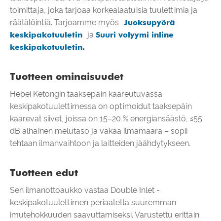
toimittaja, joka tarjoaa korkealaatuisia tuulettimia ja
räätälöintiä. Tarjoamme myös
Juoksupyörä
keskipakotuuletin
ja
Suuri volyymi inline
keskipakotuuletin
.
Tuotteen ominaisuudet
Hebei Ketongin taaksepäin kaareutuvassa
keskipakotuulettimessa on optimoidut taaksepäin
kaarevat siivet, joissa on 15–20 % energiansäästö, ≤55
dB alhainen melutaso ja vakaa ilmamäärä – sopii
tehtaan ilmanvaihtoon ja laitteiden jäähdytykseen.
Tuotteen edut
Sen ilmanottoaukko vastaa Double Inlet -
keskipakotuulettimen periaatetta suuremman
imutehokkuuden saavuttamiseksi. Varustettu erittäin