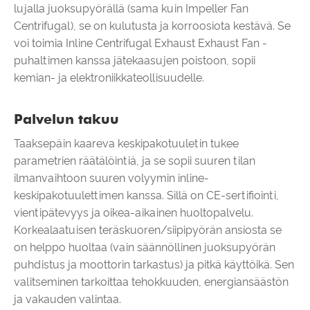
lujalla juoksupyörällä (sama kuin Impeller Fan
Centrifugal), se on kulutusta ja korroosiota kestävä. Se
voi toimia Inline Centrifugal Exhaust Exhaust Fan -
puhaltimen kanssa jätekaasujen poistoon, sopii
kemian- ja elektroniikkateollisuudelle.
Palvelun takuu
Taaksepäin kaareva keskipakotuuletin tukee
parametrien räätälöintiä, ja se sopii suuren tilan
ilmanvaihtoon suuren volyymin inline-
keskipakotuulettimen kanssa. Sillä on CE-sertifiointi,
vientipätevyys ja oikea-aikainen huoltopalvelu.
Korkealaatuisen teräskuoren/siipipyörän ansiosta se
on helppo huoltaa (vain säännöllinen juoksupyörän
puhdistus ja moottorin tarkastus) ja pitkä käyttöikä. Sen
valitseminen tarkoittaa tehokkuuden, energiansäästön
ja vakauden valintaa.