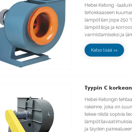
Hebei Ketong -laatuin
tehokkaaseen kuuman i
lämpötilan jopa 250 °
lämpötiloja ja korroo
varmistamiseksi ja l
Katso lisää >>
Tyypin C korkean
Hebei Ketongin tehta
rakenne, joka on suunni
tekee niistä sopivia teo
lämpötilavaatimuksia.
ja täyden painealueen