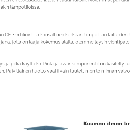
sakin lämpötiloissa.
 CE-sertifiointi ja kansallinen korkean lämpötilan laitteide
a, jolla on laaja kokemus alalta, olemme täysin vientipäteviä 
ys ja pitkä käyttöikä. Pinta ja avainkomponentit on käsitelty 
n. Päivittäinen huolto vaatii vain tuulettimen toiminnan valv
Kuuman ilman ke