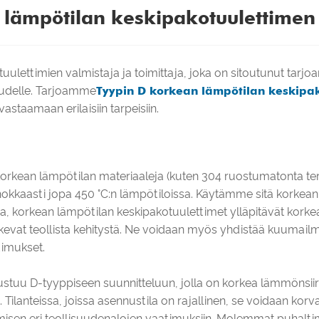
lämpötilan keskipakotuulettimen 
ulettimien valmistaja ja toimittaja, joka on sitoutunut tarjo
uudelle. Tarjoamme
Tyypin D korkean lämpötilan keskipak
vastaamaan erilaisiin tarpeisiin.
orkean lämpötilan materiaaleja (kuten 304 ruostumatonta ter
hokkaasti jopa 450 °C:n lämpötiloissa. Käytämme sitä korkean
a, korkean lämpötilan keskipakotuulettimet ylläpitävät kork
ukevat teollista kehitystä. Ne voidaan myös yhdistää kuumail
timukset.
stuu D-tyyppiseen suunnitteluun, jolla on korkea lämmönsiirt
 Tilanteissa, joissa asennustila on rajallinen, se voidaan ko
n eri teollisuudenalojen vaatimuksiin. Molemmat puhaltimet 