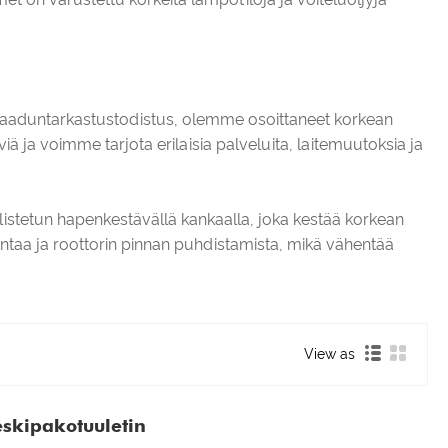
n laaduntarkastustodistus, olemme osoittaneet korkean
ja voimme tarjota erilaisia ​​palveluita, laitemuutoksia ja
tulistetun hapenkestävällä kankaalla, joka kestää korkean
ontaa ja roottorin pinnan puhdistamista, mikä vähentää
View as
skipakotuuletin