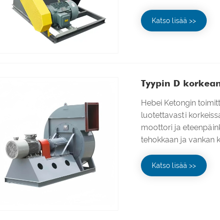
Katso lisää >>
Tyypin D korkean
Hebei Ketongin toimit
luotettavasti korkeiss
moottori ja eteenpäi
tehokkaan ja vankan k
Katso lisää >>