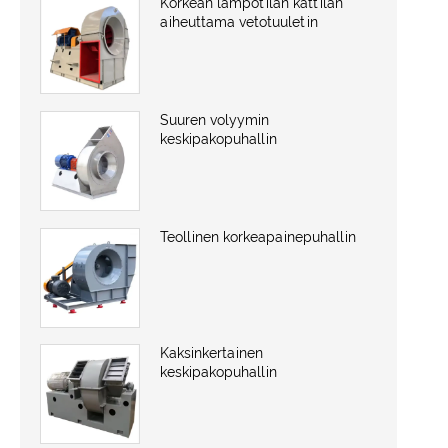
Korkean lämpötilan kattilan
aiheuttama vetotuuletin
Suuren volyymin
keskipakopuhallin
Teollinen korkeapainepuhallin
Kaksinkertainen
keskipakopuhallin