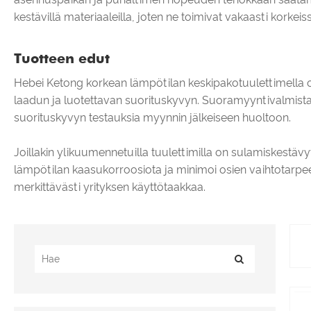
kestävillä materiaaleilla, joten ne toimivat vakaasti korkeis
Tuotteen edut
Hebei Ketong korkean lämpötilan keskipakotuulettimella on
laadun ja luotettavan suorituskyvyn. Suoramyyntivalmistajan
suorituskyvyn testauksia myynnin jälkeiseen huoltoon.
Joillakin ylikuumennetuilla tuulettimilla on sulamiskestävy
lämpötilan kaasukorroosiota ja minimoi osien vaihtotarpee
merkittävästi yrityksen käyttötaakkaa.