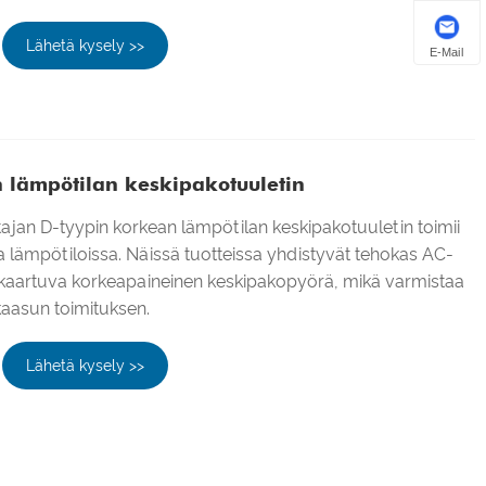
Lähetä kysely >>
E-Mail
 lämpötilan keskipakotuuletin
tajan D-tyypin korkean lämpötilan keskipakotuuletin toimii
a lämpötiloissa. Näissä tuotteissa yhdistyvät tehokas AC-
nkaartuva korkeapaineinen keskipakopyörä, mikä varmistaa
aasun toimituksen.
Lähetä kysely >>