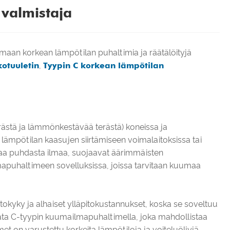
valmistaja
amaan korkean lämpötilan puhaltimia ja räätälöityjä
otuuletin
,
Tyypin C korkean lämpötilan
ästä ja lämmönkestävää terästä) koneissa ja
 lämpötilan kaasujen siirtämiseen voimalaitoksissa tai
eaa puhdasta ilmaa, suojaavat äärimmäisten
mapuhaltimeen sovelluksissa, joissa tarvitaan kuumaa
okyky ja alhaiset ylläpitokustannukset, koska se soveltuu
rvata C-tyypin kuumailmapuhaltimella, joka mahdollistaa
on varustettu korkeita lämpötiloja ja voiteluöljyjä