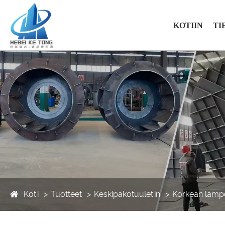
KOTIIN
TI
Koti
Tuotteet
Keskipakotuuletin
Korkean lämpö