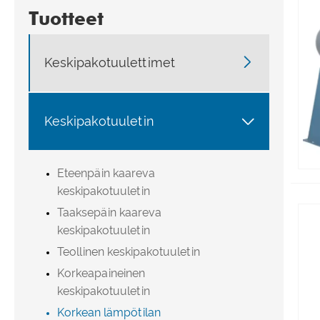
Tuotteet

Keskipakotuulettimet

Keskipakotuuletin
Eteenpäin kaareva
keskipakotuuletin
Taaksepäin kaareva
keskipakotuuletin
Teollinen keskipakotuuletin
Korkeapaineinen
keskipakotuuletin
Korkean lämpötilan