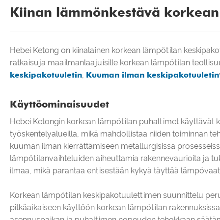
Kiinan lämmönkestävä korkean 
Hebei Ketong on kiinalainen korkean lämpötilan keskipakotu
ratkaisuja maailmanlaajuisille korkean lämpötilan teollis
keskipakotuuletin
,
Kuuman ilman keskipakotuuletin
Käyttöominaisuudet
Hebei Ketongin korkean lämpötilan puhaltimet käyttävät k
työskentelyalueilla, mikä mahdollistaa niiden toiminnan te
kuuman ilman kierrättämiseen metallurgisissa prosesseiss
lämpötilanvaihteluiden aiheuttamia rakennevaurioita ja t
ilmaa, mikä parantaa entisestään kykyä täyttää lämpövaa
Korkean lämpötilan keskipakotuulettimen suunnittelu peru
pitkäaikaiseen käyttöön korkean lämpötilan rakennuksissa.
asennuspaikan ja puhaltimen nopeuden tehokkaan säätämise