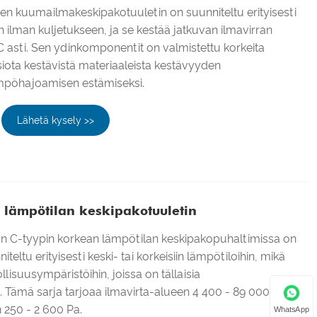
en kuumailmakeskipakotuuletin on suunniteltu erityisesti
lman kuljetukseen, ja se kestää jatkuvan ilmavirran
C asti. Sen ydinkomponentit on valmistettu korkeita
siota kestävistä materiaaleista kestävyyden
ämpöhajoamisen estämiseksi.
Lähetä kysely >>
 lämpötilan keskipakotuuletin
an C-tyypin korkean lämpötilan keskipakopuhaltimissa on
teltu erityisesti keski- tai korkeisiin lämpötiloihin, mikä
llisuusympäristöihin, joissa on tällaisia ​​
 Tämä sarja tarjoaa ilmavirta-alueen 4 400 - 89 000 m³/h
 250 - 2 600 Pa.
WhatsApp