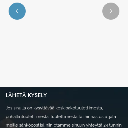


Lähtölaskenta 3 päivää | CIEPEC 2026
Pekingin ympäristönsuojelunäyttely
Katso lisää >>
LÄHETÄ KYSELY
Jos sinulla on kysyttävää keskipakotuulettimesta,
puhallintuulettimesta, tuulettimesta tai hinnastosta, jätä
meille sähköpostisi, niin otamme sinuun yhteyttä 24 tunnin