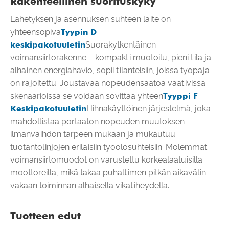
Rakenteellinen suorituskyky
Lähetyksen ja asennuksen suhteen laite on
yhteensopiva
Tyypin D
keskipakotuuletin
Suorakytkentäinen
voimansiirtorakenne – kompakti muotoilu, pieni tila ja
alhainen energiahäviö, sopii tilanteisiin, joissa työpaja
on rajoitettu. Joustavaa nopeudensäätöä vaativissa
skenaarioissa se voidaan sovittaa yhteen
Tyyppi F
Keskipakotuuletin
Hihnakäyttöinen järjestelmä, joka
mahdollistaa portaaton nopeuden muutoksen
ilmanvaihdon tarpeen mukaan ja mukautuu
tuotantolinjojen erilaisiin työolosuhteisiin. Molemmat
voimansiirtomuodot on varustettu korkealaatuisilla
moottoreilla, mikä takaa puhaltimen pitkän aikavälin
vakaan toiminnan alhaisella vikatiheydellä.
Tuotteen edut