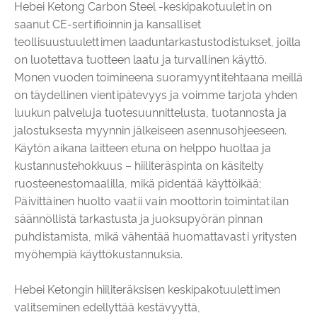
Hebei Ketong Carbon Steel -keskipakotuuletin on
saanut CE-sertifioinnin ja kansalliset
teollisuustuulettimen laaduntarkastustodistukset, joilla
on luotettava tuotteen laatu ja turvallinen käyttö.
Monen vuoden toimineena suoramyyntitehtaana meillä
on täydellinen vientipätevyys ja voimme tarjota yhden
luukun palveluja tuotesuunnittelusta, tuotannosta ja
jalostuksesta myynnin jälkeiseen asennusohjeeseen.
Käytön aikana laitteen etuna on helppo huoltaa ja
kustannustehokkuus – hiiliteräspinta on käsitelty
ruosteenestomaalilla, mikä pidentää käyttöikää;
Päivittäinen huolto vaatii vain moottorin toimintatilan
säännöllistä tarkastusta ja juoksupyörän pinnan
puhdistamista, mikä vähentää huomattavasti yritysten
myöhempiä käyttökustannuksia.
Hebei Ketongin hiiliteräksisen keskipakotuulettimen
valitseminen edellyttää kestävyyttä,