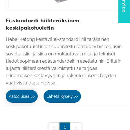
Ei-standardi hiiliteräksinen
keskipakotuuletin
Hebei Ketong kestävä ei-standardi hiiliteräksinen
keskipakotuuletin on suunniteltu räätälöityihin teollisiin
sovelluksiin, ja siinä on mukautuvat mitat ja tekniset
tiedot sopimaan epästandardeihin asetteluihin. Erittäin
lujasta hiiliteräksestä valmistettu se tarjoaa
erinomaisen kestävyyden ja rakenteellisen eheyden
vaativissa olosuhteissa.
Katso lisää >>
Lähetä kysely >>
«
1
»