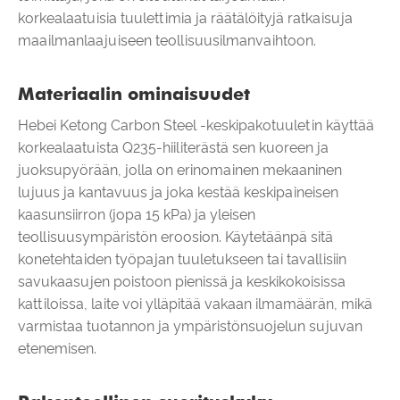
korkealaatuisia tuulettimia ja räätälöityjä ratkaisuja
maailmanlaajuiseen teollisuusilmanvaihtoon.
Materiaalin ominaisuudet
Hebei Ketong Carbon Steel -keskipakotuuletin käyttää
korkealaatuista Q235-hiiliterästä sen kuoreen ja
juoksupyörään, jolla on erinomainen mekaaninen
lujuus ja kantavuus ja joka kestää keskipaineisen
kaasunsiirron (jopa 15 kPa) ja yleisen
teollisuusympäristön eroosion. Käytetäänpä sitä
konetehtaiden työpajan tuuletukseen tai tavallisiin
savukaasujen poistoon pienissä ja keskikokoisissa
kattiloissa, laite voi ylläpitää vakaan ilmamäärän, mikä
varmistaa tuotannon ja ympäristönsuojelun sujuvan
etenemisen.