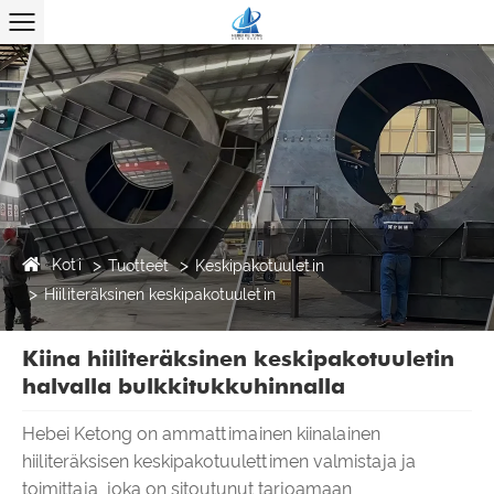
Koti
Tuotteet
Keskipakotuuletin
Hiiliteräksinen keskipakotuuletin
Kiina hiiliteräksinen keskipakotuuletin
halvalla bulkkitukkuhinnalla
Hebei Ketong on ammattimainen kiinalainen
hiiliteräksisen keskipakotuulettimen valmistaja ja
toimittaja, joka on sitoutunut tarjoamaan