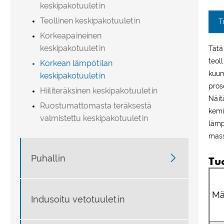
keskipakotuuletin
Teollinen keskipakotuuletin
T
Korkeapaineinen
keskipakotuuletin
Tätä
teol
Korkean lämpötilan
kuum
keskipakotuuletin
pros
Hiiliteräksinen keskipakotuuletin
Näit
Ruostumattomasta teräksestä
kemi
valmistettu keskipakotuuletin
lämp
mass

Puhallin
Tu
Mä
Indusoitu vetotuuletin