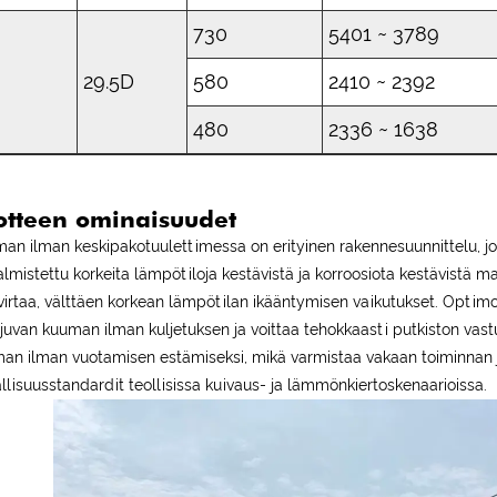
730
5401 ~ 3789
29.5D
580
2410 ~ 2392
480
2336 ~ 1638
otteen ominaisuudet
an ilman keskipakotuulettimessa on erityinen rakennesuunnittelu, 
almistettu korkeita lämpötiloja kestävistä ja korroosiota kestävistä m
virtaa, välttäen korkean lämpötilan ikääntymisen vaikutukset. Opti
ujuvan kuuman ilman kuljetuksen ja voittaa tehokkaasti putkiston vas
an ilman vuotamisen estämiseksi, mikä varmistaa vakaan toiminnan ja
allisuusstandardit teollisissa kuivaus- ja lämmönkiertoskenaarioissa.