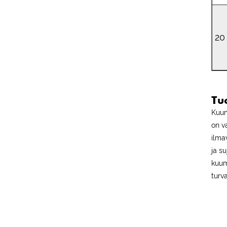
20
Tu
Kuum
on v
ilma
ja s
kuum
turv