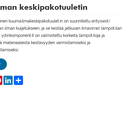
man keskipakotuuletin
nen kuumailmakeskipakotuuletin on suunniteltu erityisesti
 ilman kuljetukseen, ja se kestää jatkuvan ilmavirran lämpötilan
n ydinkomponentit on valmistettu korkeita lämpötiloja ja
tä materiaaleista kestävyyden varmistamiseksi ja
tämiseksi.
y
tsApp
Pinterest
LinkedIn
Share