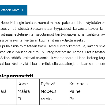
uotteen Kuvaus
 Hebei Ketongin tehtaan kuumailmakeskipakotuuletinta käytetään ens
lisuusympäristöissä. Se asennetaan tyypillisesti kuivauslaitteiden ka
ailmajärjestelmien tai vakiolämpötilan työpajojen ilmanvaihtokanav
essoimiseksi tai kiertävän kuuman ilman kuljettamiseksi.
ä puhaltimia toimitetaan tyypillisesti elintarviketehtaille, rakennusmate
kaalien kuivauspajoille tai LVI-integraattoreille. Tämä tuuletin täyt
ötilan säätöä koskevat asiaankuuluvat standardit. Hebei Ketong ta
atilauskäsittelyllä, tilaustoimituksella varaston ja tehtaan suoran edu
oteparametrit
Kone
Pyörivä
Kokonais
ärä
Määrä
Nopeus
Paine
Ei.
r/min
Pa