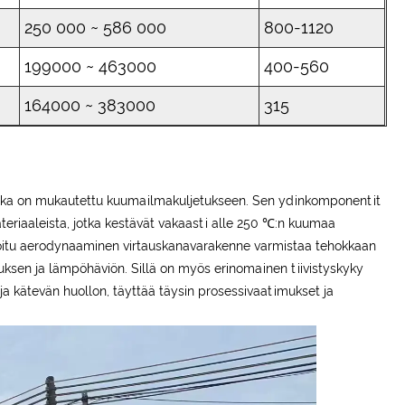
250 000 ~ 586 000
800-1120
199000 ~ 463000
400-560
164000 ~ 383000
315
joka on mukautettu kuumailmakuljetukseen. Sen ydinkomponentit
ateriaaleista, jotka kestävät vakaasti alle 250 ℃:n kuumaa
moitu aerodynaaminen virtauskanavarakenne varmistaa tehokkaan
tuksen ja lämpöhäviön. Sillä on myös erinomainen tiivistyskyky
 kätevän huollon, täyttää täysin prosessivaatimukset ja