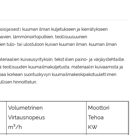
isijaisesti kuuman ilman kuljetukseen ja kierrätykseen
navien, lämmönsiirtoputkien, teollisuusuunien
ien tulo- tai ulostuloon kuivan kuuman ilman, kuuman ilman
riaalien kuivausyrityksiin, tekstiilien paino- ja värjäystehtaille,
tää teollisuuden kuumailmakuljetusta, materiaalin kuivaamista ja
rjoaa korkean suorituskyvyn kuumailmakeskipakotuulettimen
llisen hinnoittelun.
Volumetrinen
Moottori
Virtausnopeus
Tehoa
m³/h
KW