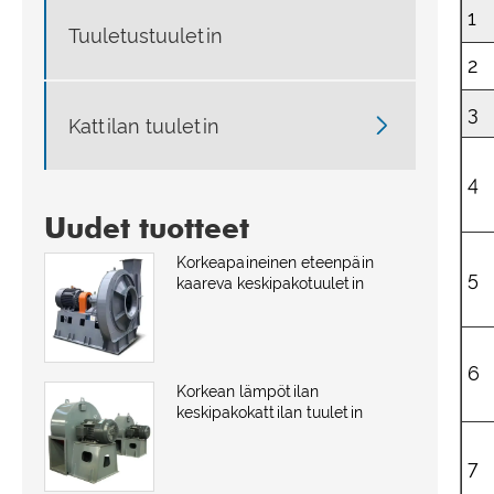
1
Tuuletustuuletin
2
3

Kattilan tuuletin
4
Uudet tuotteet
Korkeapaineinen eteenpäin
5
kaareva keskipakotuuletin
6
Korkean lämpötilan
keskipakokattilan tuuletin
7