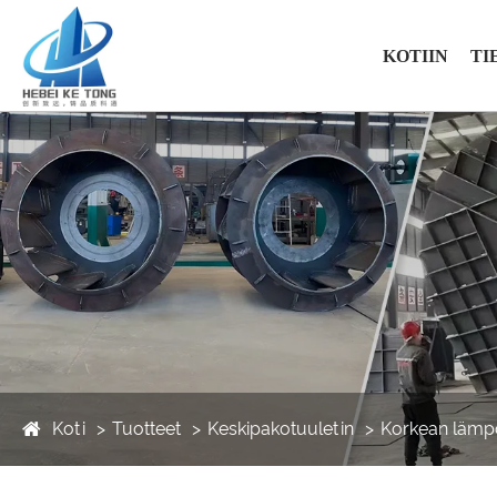
KOTIIN
TI
Koti
Tuotteet
Keskipakotuuletin
Korkean lämpö