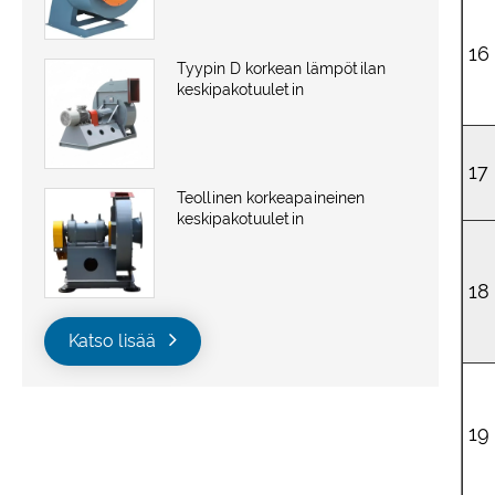
16
Tyypin D korkean lämpötilan
keskipakotuuletin
17
Teollinen korkeapaineinen
keskipakotuuletin
18
Katso lisää
19