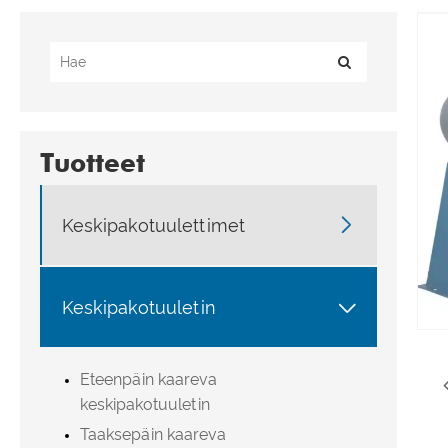
Tuotteet

Keskipakotuulettimet

Keskipakotuuletin
Eteenpäin kaareva
keskipakotuuletin
Taaksepäin kaareva