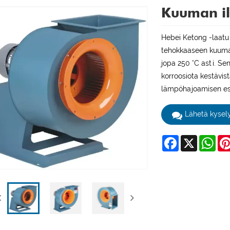
Kuuman il
Hebei Ketong -laatui
tehokkaaseen kuuman
jopa 250 °C asti. Se
korroosiota kestävis
lämpöhajoamisen es
Lähetä kysel
Facebook
X
Wha