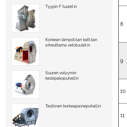
Tyypin F tuuletin
8
Korkean lämpötilan kattilan
aiheuttama vetotuuletin
9
Suuren volyymin
keskipakopuhallin
10
Teollinen korkeapainepuhallin
11