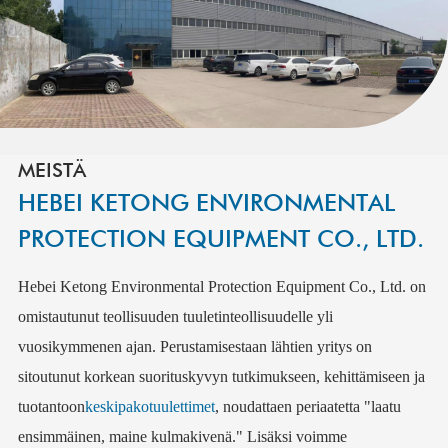
MEISTÄ
HEBEI KETONG ENVIRONMENTAL
PROTECTION EQUIPMENT CO., LTD.
Hebei Ketong Environmental Protection Equipment Co., Ltd. on
omistautunut teollisuuden tuuletinteollisuudelle yli
vuosikymmenen ajan. Perustamisestaan ​​lähtien yritys on
sitoutunut korkean suorituskyvyn tutkimukseen, kehittämiseen ja
tuotantoon
keskipakotuulettimet
, noudattaen periaatetta "laatu
ensimmäinen, maine kulmakivenä." Lisäksi voimme