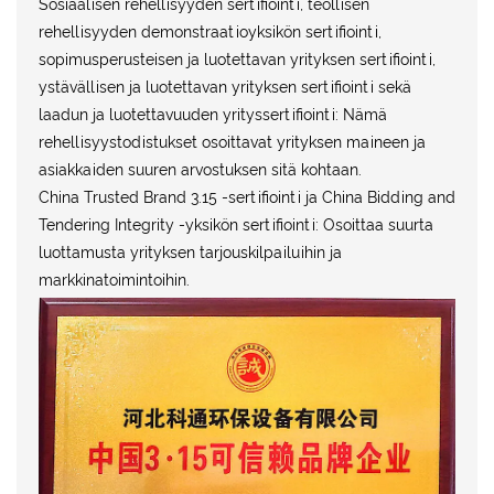
Sosiaalisen rehellisyyden sertifiointi, teollisen
rehellisyyden demonstraatioyksikön sertifiointi,
sopimusperusteisen ja luotettavan yrityksen sertifiointi,
ystävällisen ja luotettavan yrityksen sertifiointi sekä
laadun ja luotettavuuden yrityssertifiointi: Nämä
rehellisyystodistukset osoittavat yrityksen maineen ja
asiakkaiden suuren arvostuksen sitä kohtaan.
China Trusted Brand 3.15 -sertifiointi ja China Bidding and
Tendering Integrity -yksikön sertifiointi: Osoittaa suurta
luottamusta yrityksen tarjouskilpailuihin ja
markkinatoimintoihin.