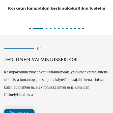
Korkean lämpötilan keskipakokattilan tuuletin
01
TEOLLINEN VALMISTUSSEKTORI
Keskipakotuulettimet ovat välttämättömiä ydinilmanvaihtolaitteita
teollisissa tuotantopajoissa, joita käytetään laajalti skenaarioissa,
kuten autotehtaissa, elektroniikkatehtaissa ja koneiden
käsittelylaitoksissa.
Seuraava >