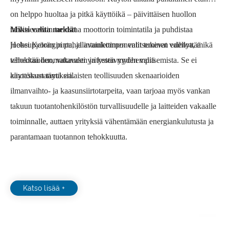
on helppo huoltaa ja pitkä käyttöikä – päivittäisen huollon
tarvitsee vain tarkistaa moottorin toimintatila ja puhdistaa
Miksi valita meidät
juoksupyörän pinta, ja avainkomponentit tukevat vaihtoa, mikä
Hebei Ketongin puhallintuulettimen valitseminen edellyttää
vähentää huomattavasti yritysten myöhempiä
tehokkuuden, vakauden ja kestävyyden valitsemista. Se ei
käyttökustannuksia.
ainoastaan ​​täytä erilaisten teollisuuden skenaarioiden
ilmanvaihto- ja kaasunsiirtotarpeita, vaan tarjoaa myös vankan
takuun tuotantohenkilöstön turvallisuudelle ja laitteiden vakaalle
toiminnalle, auttaen yrityksiä vähentämään energiankulutusta ja
parantamaan tuotannon tehokkuutta.
Katso lisää +