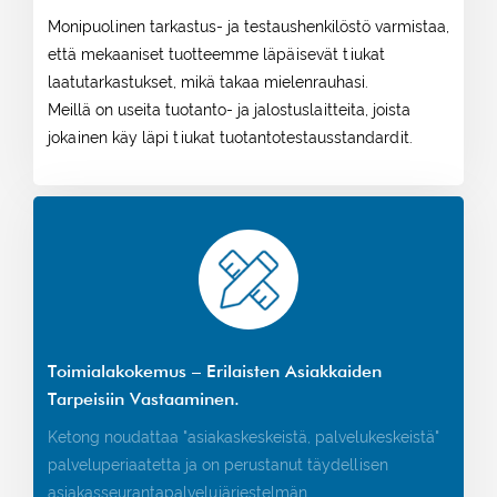
Monipuolinen tarkastus- ja testaushenkilöstö varmistaa,
että mekaaniset tuotteemme läpäisevät tiukat
laatutarkastukset, mikä takaa mielenrauhasi.
Meillä on useita tuotanto- ja jalostuslaitteita, joista
jokainen käy läpi tiukat tuotantotestausstandardit.
Toimialakokemus – Erilaisten Asiakkaiden
Tarpeisiin Vastaaminen.
Ketong noudattaa "asiakaskeskeistä, palvelukeskeistä"
palveluperiaatetta ja on perustanut täydellisen
asiakasseurantapalvelujärjestelmän.