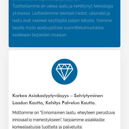
Tuotteillamme on vakaa laatu ja kehittynyt teknologia
ytimessä. Laitteidemme tekniset tiedot, ulkonäkö ja
laatu ovat saaneet käyttäjiltä paljon kiitosta. Voimme
tarjota myös epätyypillisiä suunnittelumuutoksia
asiakkaan tarpeiden mukaan.
Korkea Asiakastyytyväisyys – Selviytyminen
Laadun Kautta, Kehitys Palvelun Kautta.
Mottomme on "Erinomainen laatu, eheyteen perustuva
innovaatio menestykseen", tarjoamme asiakkaille
korkealaatuisia tuotteita ja palveluita.