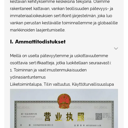
kestävän kehityksemme keskeisinä tekijöinä. Olemme
rakentaneet kattavan, vankan teollisuuden pätevyys- ja
immateriaalioikeuksien sertifiointijärjestelmän, joka luo
vankan perustan kestävälle toiminnallemme ja globaalille
markkinoiden laajentumiselle.
I. Ammattitodistukset
Meillä on useita pätevyytemme ja uskottavuutemme
osoittavia sertifikaatteja, jotka luokitellaan seuraavasti:
1. Toiminnan ja vaatimustenmukaisuuden
ydinasiantuntemus
Liiketoimintalupa, Tilin valtuutus, Käyttöturvallisuuslupa