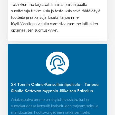
Teknikkomme tarjoavat ilmaisia ​​paikan päällä
suoritettuja tutkimuksia ja testauksia sekä räätälöityjä
tuotteita ja ratkaisuja. Lisäksi tarjoamme
käyttöönottopalveluita varmistaaksemme laitteiden
optimaalisen suorituskyvyn.
24 Tunnin Online-Konsultointipalvelu – Tarjoaa
Sinulle Kattavan Myynnin Jälkeisen Palvelun.
Asiakaspalvelumme on käytettävissä 24 tuntia
vuorokaudessa konsulttipalveluiden tarjoamiseksi ja
mahdollisten huolto-ongelmien ratkaisemiseksi.