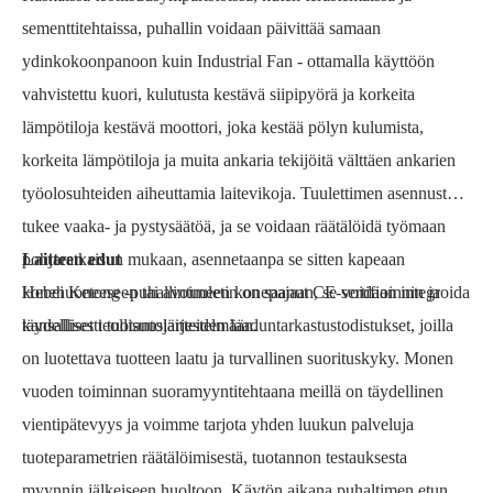
sementtitehtaissa, puhallin voidaan päivittää samaan
ydinkokoonpanoon kuin Industrial Fan - ottamalla käyttöön
vahvistettu kuori, kulutusta kestävä siipipyörä ja korkeita
lämpötiloja kestävä moottori, joka kestää pölyn kulumista,
korkeita lämpötiloja ja muita ankaria tekijöitä välttäen ankarien
työolosuhteiden aiheuttamia laitevikoja. Tuulettimen asennustapa
tukee vaaka- ja pystysäätöä, ja se voidaan räätälöidä työmaan
pohjaratkaisun mukaan, asennetaanpa se sitten kapeaan
Laitteen edut
konehuoneeseen tai avoimeen konepajaan, se voidaan integroida
Hebei Ketong -puhallintuuletin on saanut CE-sertifioinnin ja
täydellisesti tuotantojärjestelmään.
kansalliset teollisuuslaitteiden laaduntarkastustodistukset, joilla
on luotettava tuotteen laatu ja turvallinen suorituskyky. Monen
vuoden toiminnan suoramyyntitehtaana meillä on täydellinen
vientipätevyys ja voimme tarjota yhden luukun palveluja
tuoteparametrien räätälöimisestä, tuotannon testauksesta
myynnin jälkeiseen huoltoon. Käytön aikana puhaltimen etuna