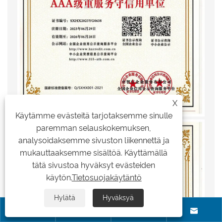
X
Käytämme evästeitä tarjotaksemme sinulle
paremman selauskokemuksen,
analysoidaksemme sivuston liikennettä ja
mukauttaaksemme sisältöä. Käyttämällä
tätä sivustoa hyväksyt evästeiden
käytön.
Tietosuojakäytäntö
Hylätä
Hyväksyä



