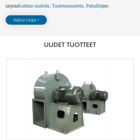
tarjota
Kattilan tuuletin
,
Tuuletustuuletin
,
Puhallin
jne.
Katso lisää +
UUDET TUOTTEET