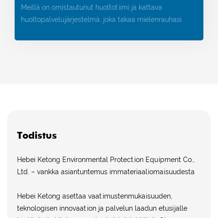
Meillä on omistautunut huoltotiimi ja kattava
huoltopalvelujärjestelmä, joka takaa mielenrauhasi.
Todistus
Hebei Ketong Environmental Protection Equipment Co.,
Ltd. – vankka asiantuntemus immateriaaliomaisuudesta
Hebei Ketong asettaa vaatimustenmukaisuuden,
teknologisen innovaation ja palvelun laadun etusijalle