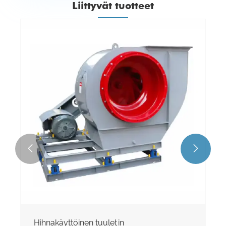
Liittyvät tuotteet


Teollinen korkeapainepuhallin