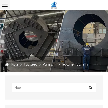
Koti
Tuotteet
Puhallin
Teollinen puhallin