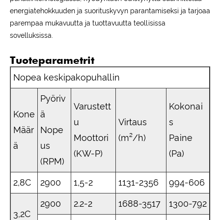
energiatehokkuuden ja suorituskyvyn parantamiseksi ja tarjoaa
parempaa mukavuutta ja tuottavuutta teollisissa
sovelluksissa.
Tuoteparametrit
Nopea keskipakopuhallin
Pyöriv
Varustett
Kokonai
Kone
ä
u
Virtaus
s
Määr
Nope
Moottori
(m²/h)
Paine
ä
us
(KW-P)
(Pa)
(RPM)
2,8C
2900
1,5-2
1131-2356
994-606
2900
2.2-2
1688-3517
1300-792
3,2C