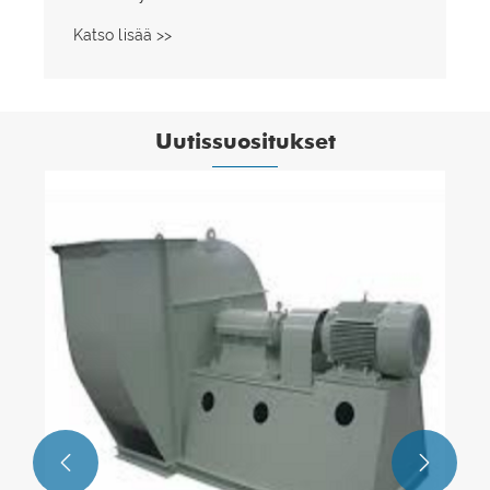
Katso lisää >>
Uutissuositukset
C-tyypin keskipakotuuletin takaa
luotettavan suorituskyvyn teollisissa
ilmanvaihtosovelluksissa
Katso lisää >>

