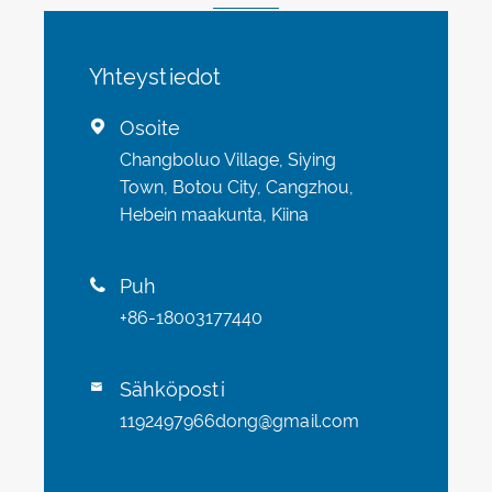
Yhteystiedot
Osoite

Changboluo Village, Siying
Town, Botou City, Cangzhou,
Hebein maakunta, Kiina
Puh

+86-18003177440
Sähköposti

1192497966dong@gmail.com