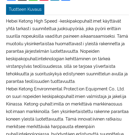
Tuotteen Kuvaus
Hebei Ketong High Speed ​​-keskipakopuhaltimet käyttävät
yhtä tarkasti suunniteltua juoksupyörää, joka pyörii erittäin
suurilla nopeuksilla vaaditun paineen aikaansaamiseksi. Tämä
muotoilu yksinkertaistaa huomattavasti yleistä rakennetta ja
parantaa järjestelmän luotettavuutta. Nopeiden
keskipakopuhallinteknologian kehittäminen on tärkeä
virstanpylväs teollisuudessa, sillä se tarjoaa ylivertaista
tehokkuutta ja suorituskykyä edistyneen suunnittelun avulla ja
parantaa teollisuuden tuottavuutta.
Hebei Ketong Environmental Protection Equipment Co., Ltd.
on suuri nopeiden keskipakopuhaltimien valmistaja ja jakelija
Kiinassa. Ketong-puhaltimilla on merkittävä markkinaosuus
kotimaan markkinoilla. Sen yksinkertaistettu rakenne parantaa
koneen yleistä luotettavuutta. Tämä innovatiivinen ratkaisu
merkitsee merkittävää harppausta eteenpäin
puhallinteknologiassa, hyödyntäen edistynyttä suunnittelua