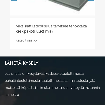
LÄHETÄ KYSELY
Jos sinulla on kysyttävää keskipakotuulettimesta,
puhallintuulettimesta, tuulettimesta tai hinnastosta, jätä
meille sähköpostisi, niin otamme sinuun yhteyttä 24 tunnin
kuluessa.