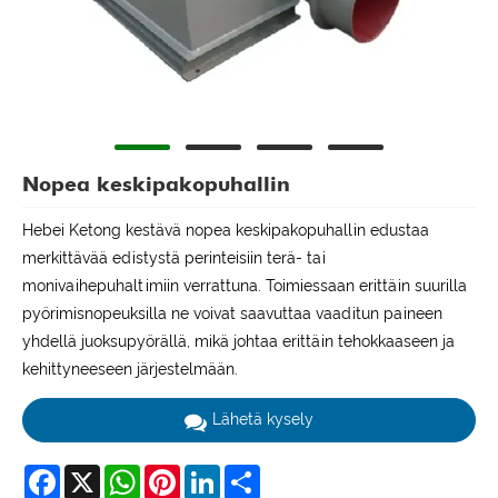
Nopea keskipakopuhallin
Hebei Ketong kestävä nopea keskipakopuhallin edustaa
merkittävää edistystä perinteisiin terä- tai
monivaihepuhaltimiin verrattuna. Toimiessaan erittäin suurilla
pyörimisnopeuksilla ne voivat saavuttaa vaaditun paineen
yhdellä juoksupyörällä, mikä johtaa erittäin tehokkaaseen ja
kehittyneeseen järjestelmään.
Lähetä kysely
Facebook
X
WhatsApp
Pinterest
LinkedIn
Share