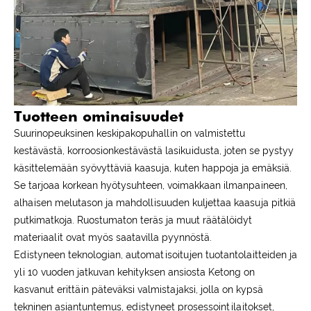
Tuotteen ominaisuudet
Suurinopeuksinen keskipakopuhallin on valmistettu
kestävästä, korroosionkestävästä lasikuidusta, joten se pystyy
käsittelemään syövyttäviä kaasuja, kuten happoja ja emäksiä.
Se tarjoaa korkean hyötysuhteen, voimakkaan ilmanpaineen,
alhaisen melutason ja mahdollisuuden kuljettaa kaasuja pitkiä
putkimatkoja. Ruostumaton teräs ja muut räätälöidyt
materiaalit ovat myös saatavilla pyynnöstä.
Edistyneen teknologian, automatisoitujen tuotantolaitteiden ja
yli 10 vuoden jatkuvan kehityksen ansiosta Ketong on
kasvanut erittäin päteväksi valmistajaksi, jolla on kypsä
tekninen asiantuntemus, edistyneet prosessointilaitokset,