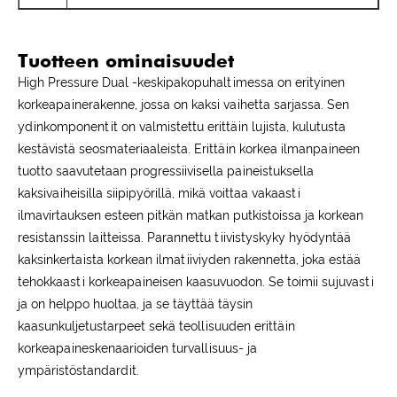
Tuotteen ominaisuudet
High Pressure Dual -keskipakopuhaltimessa on erityinen
korkeapainerakenne, jossa on kaksi vaihetta sarjassa. Sen
ydinkomponentit on valmistettu erittäin lujista, kulutusta
kestävistä seosmateriaaleista. Erittäin korkea ilmanpaineen
tuotto saavutetaan progressiivisella paineistuksella
kaksivaiheisilla siipipyörillä, mikä voittaa vakaasti
ilmavirtauksen esteen pitkän matkan putkistoissa ja korkean
resistanssin laitteissa. Parannettu tiivistyskyky hyödyntää
kaksinkertaista korkean ilmatiiviyden rakennetta, joka estää
tehokkaasti korkeapaineisen kaasuvuodon. Se toimii sujuvasti
ja on helppo huoltaa, ja se täyttää täysin
kaasunkuljetustarpeet sekä teollisuuden erittäin
korkeapaineskenaarioiden turvallisuus- ja
ympäristöstandardit.