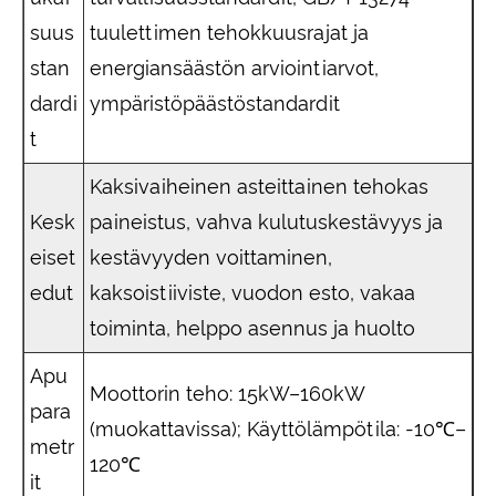
suus
tuulettimen tehokkuusrajat ja
stan
energiansäästön arviointiarvot,
dardi
ympäristöpäästöstandardit
t
Kaksivaiheinen asteittainen tehokas
Kesk
paineistus, vahva kulutuskestävyys ja
eiset
kestävyyden voittaminen,
edut
kaksoistiiviste, vuodon esto, vakaa
toiminta, helppo asennus ja huolto
Apu
Moottorin teho: 15kW–160kW
para
(muokattavissa); Käyttölämpötila: -10℃–
metr
120℃
it