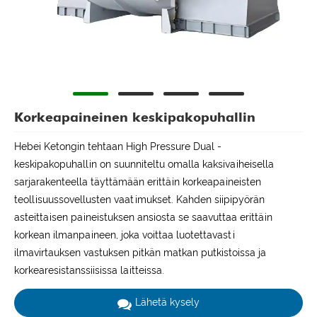
Korkeapaineinen keskipakopuhallin
Hebei Ketongin tehtaan High Pressure Dual -
keskipakopuhallin on suunniteltu omalla kaksivaiheisella
sarjarakenteella täyttämään erittäin korkeapaineisten
teollisuussovellusten vaatimukset. Kahden siipipyörän
asteittaisen paineistuksen ansiosta se saavuttaa erittäin
korkean ilmanpaineen, joka voittaa luotettavasti
ilmavirtauksen vastuksen pitkän matkan putkistoissa ja
korkearesistanssiisissa laitteissa.
Lähetä kysely