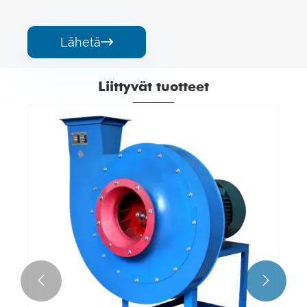
Lähetä

Liittyvät tuotteet

