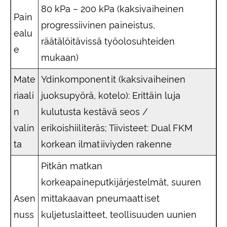
80 kPa – 200 kPa (kaksivaiheinen
Pain
progressiivinen paineistus,
ealu
räätälöitävissä työolosuhteiden
e
mukaan)
Mate
Ydinkomponentit (kaksivaiheinen
riaali
juoksupyörä, kotelo): Erittäin luja
n
kulutusta kestävä seos /
valin
erikoishiiliteräs; Tiivisteet: Dual FKM
ta
korkean ilmatiiviyden rakenne
Pitkän matkan
korkeapaineputkijärjestelmät, suuren
Asen
mittakaavan pneumaattiset
nuss
kuljetuslaitteet, teollisuuden uunien