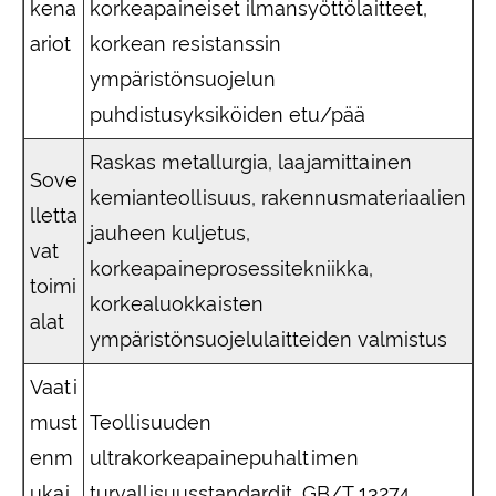
kena
korkeapaineiset ilmansyöttölaitteet,
ariot
korkean resistanssin
ympäristönsuojelun
puhdistusyksiköiden etu/pää
Raskas metallurgia, laajamittainen
Sove
kemianteollisuus, rakennusmateriaalien
lletta
jauheen kuljetus,
vat
korkeapaineprosessitekniikka,
toimi
korkealuokkaisten
alat
ympäristönsuojelulaitteiden valmistus
Vaati
must
Teollisuuden
enm
ultrakorkeapainepuhaltimen
ukai
turvallisuusstandardit, GB/T 13274