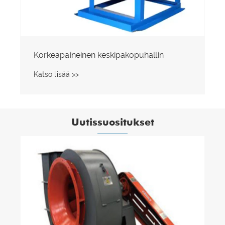
Korkeapaineinen radiaalipuhallin
Katso lisää >>
Uutissuositukset
D-tyypin keskipakotuulettimen 5 parasta
etua
Katso lisää >>