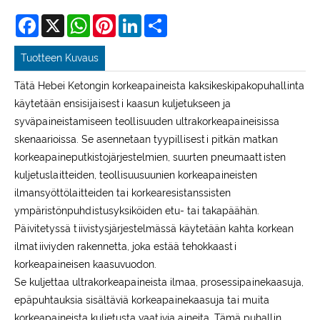
Facebook
X
WhatsApp
Pinterest
LinkedIn
Share
Tuotteen Kuvaus
Tätä Hebei Ketongin korkeapaineista kaksikeskipakopuhallinta
käytetään ensisijaisesti kaasun kuljetukseen ja
syväpaineistamiseen teollisuuden ultrakorkeapaineisissa
skenaarioissa. Se asennetaan tyypillisesti pitkän matkan
korkeapaineputkistojärjestelmien, suurten pneumaattisten
kuljetuslaitteiden, teollisuusuunien korkeapaineisten
ilmansyöttölaitteiden tai korkearesistanssisten
ympäristönpuhdistusyksiköiden etu- tai takapäähän.
Päivitetyssä tiivistysjärjestelmässä käytetään kahta korkean
ilmatiiviyden rakennetta, joka estää tehokkaasti
korkeapaineisen kaasuvuodon.
Se kuljettaa ultrakorkeapaineista ilmaa, prosessipainekaasuja,
epäpuhtauksia sisältäviä korkeapainekaasuja tai muita
korkeapaineista kuljetusta vaativia aineita. Tämä puhallin