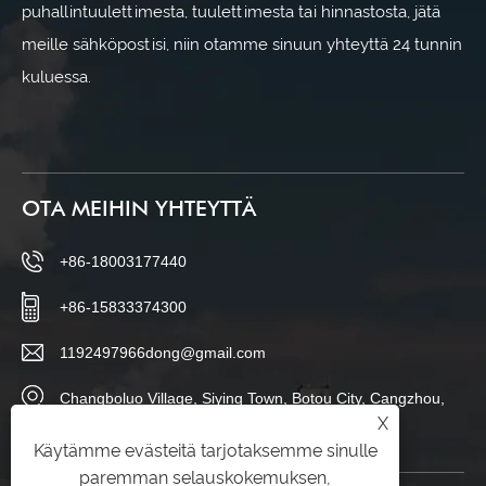
puhallintuulettimesta, tuulettimesta tai hinnastosta, jätä
meille sähköpostisi, niin otamme sinuun yhteyttä 24 tunnin
kuluessa.
OTA MEIHIN YHTEYTTÄ
+86-18003177440
+86-15833374300
1192497966dong@gmail.com
Changboluo Village, Siying Town, Botou City, Cangzhou,
X
Hebein maakunta, Kiina
Käytämme evästeitä tarjotaksemme sinulle
paremman selauskokemuksen,