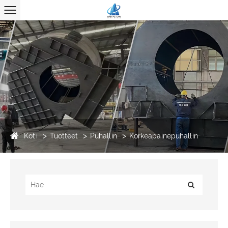
Koti
Tuotteet
Puhallin
Korkeapainepuhallin