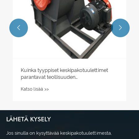


LÄHETÄ KYSELY
Jos sinulla on kysyttävää keskipakotuulettimesta,