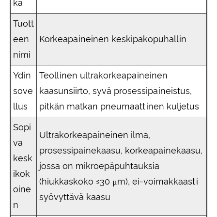
ka
Tuott
een
Korkeapaineinen keskipakopuhallin
nimi
Ydin
Teollinen ultrakorkeapaineinen
sove
kaasunsiirto, syvä prosessipaineistus,
llus
pitkän matkan pneumaattinen kuljetus
Sopi
Ultrakorkeapaineinen ilma,
va
prosessipainekaasu, korkeapainekaasu,
kesk
jossa on mikroepäpuhtauksia
ikok
(hiukkaskoko ≤30 μm), ei-voimakkaasti
oine
syövyttävä kaasu
n