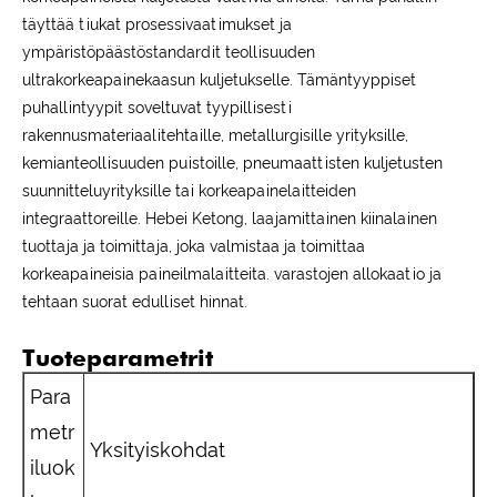
täyttää tiukat prosessivaatimukset ja
ympäristöpäästöstandardit teollisuuden
ultrakorkeapainekaasun kuljetukselle. Tämäntyyppiset
puhallintyypit soveltuvat tyypillisesti
rakennusmateriaalitehtaille, metallurgisille yrityksille,
kemianteollisuuden puistoille, pneumaattisten kuljetusten
suunnitteluyrityksille tai korkeapainelaitteiden
integraattoreille. Hebei Ketong, laajamittainen kiinalainen
tuottaja ja toimittaja, joka valmistaa ja toimittaa
korkeapaineisia paineilmalaitteita. varastojen allokaatio ja
tehtaan suorat edulliset hinnat.
Tuoteparametrit
Para
metr
Yksityiskohdat
iluok